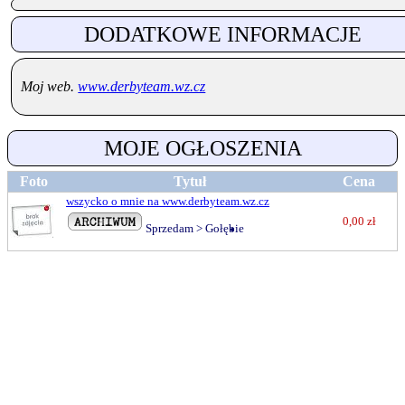
DODATKOWE INFORMACJE
Moj web.
www.derbyteam.wz.cz
MOJE OGŁOSZENIA
Foto
Tytuł
Cena
wszycko o mnie na www.derbyteam.wz.cz
0,00 zł
Sprzedam
>
Gołębie