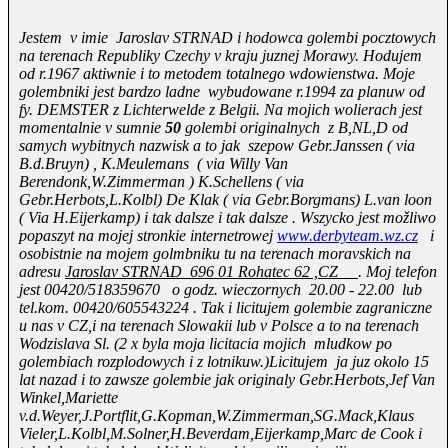
Jestem v imie Jaroslav STRNAD i hodowca golembi pocztowych
na terenach Republiky Czechy v kraju juznej Morawy. Hodujem
od r.1967 aktiwnie i to metodem totalnego wdowienstwa. Moje
golembniki jest bardzo ladne wybudowane r.1994 za planuw od
fy. DEMSTER z Lichterwelde z Belgii. Na mojich wolierach jest
momentalnie v sumnie
50
golembi originalnych z B,NL,D od
samych wybitnych nazwisk a to jak szepow Gebr.Janssen ( via
B.d.Bruyn) , K.Meulemans ( via Willy Van
Berendonk,W.Zimmerman ) K.Schellens ( via
Gebr.Herbots,L.Kolbl) De Klak ( via Gebr.Borgmans) L.van loon
( Via H.Eijerkamp) i tak dalsze i tak dalsze . Wszycko jest možliwo
popaszyt na mojej stronkie internetrowej
www.derbyteam.wz.cz
i
osobistnie na mojem golmbniku tu na terenach moravskich na
adresu
Jaroslav STRNAD 696 01 Rohatec 62 ,CZ
. Moj telefon
jest 00420/518359670 o godz. wieczornych 20.00 - 22.00 lub
tel.kom. 00420/605543224 . Tak i licitujem golembie zagraniczne
u nas v CZ,i na terenach Slowakii lub v Polsce a to na terenach
Wodzislava Sl. (2 x byla moja licitacia mojich mludkow po
golembiach rozplodowych i z lotnikuw.)Licitujem ja juz okolo 15
lat nazad i to zawsze golembie jak originaly Gebr.Herbots,Jef Van
Winkel,Mariette
v.d.Weyer,J.Portflit,G.Kopman,W.Zimmerman,SG.Mack,Klaus
Vieler,L.Kolbl,M.Solner,H.Beverdam,Eijerkamp,Marc de Cook i