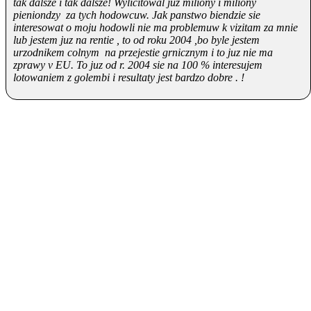
tak dalsze i tak dalsze! Wylicitowal juz miliony i miliony
pieniondzy za tych hodowcuw. Jak panstwo biendzie sie
interesowat o moju hodowli nie ma problemuw k vizitam za mnie
lub jestem juz na rentie , to od roku 2004 ,bo byle jestem
urzodnikem colnym na przejestie grnicznym i to juz nie ma
zprawy v EU. To juz od r. 2004 sie na 100 % interesujem
lotowaniem z golembi i resultaty jest bardzo dobre . !